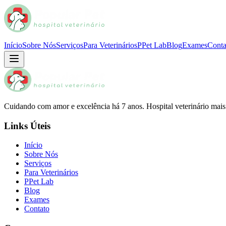
Início
Sobre Nós
Serviços
Para Veterinários
PPet Lab
Blog
Exames
Conta
Cuidando com amor e excelência há 7 anos. Hospital veterinário mai
Links Úteis
Início
Sobre Nós
Serviços
Para Veterinários
PPet Lab
Blog
Exames
Contato